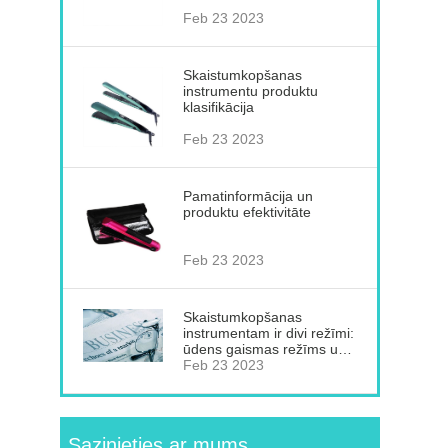
instrumentam
Feb 23 2023
Skaistumkopšanas
instrumentu produktu
klasifikācija
Feb 23 2023
Pamatinformācija un
produktu efektivitāte
Feb 23 2023
Skaistumkopšanas
instrumentam ir divi režīmi:
ūdens gaismas režīms un
ādas at...
Feb 23 2023
Sazinieties ar mums