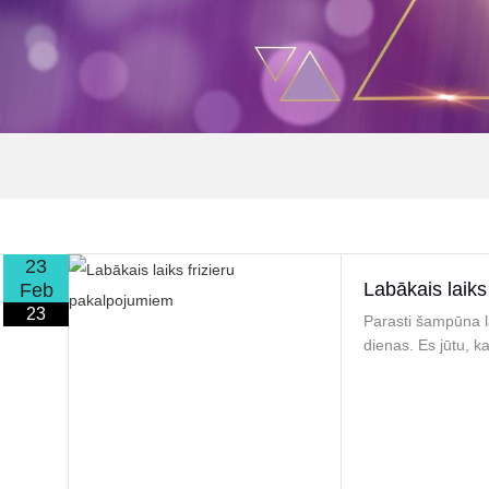
23
Labākais laiks
Feb
23
Parasti šampūna l
dienas. Es jūtu, ka