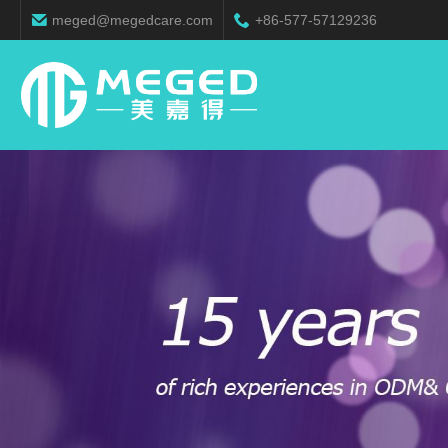
meged@megedcare.com
+86-577-57129236