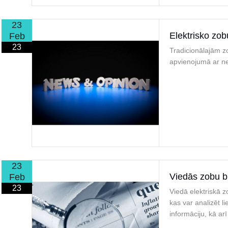
23
Elektrisko zob
Feb
23
Tradicionālajām zo
apvienojumā ar n
23
Viedās zobu bi
Feb
23
Viedā elektriskā z
kas var analizēt l
informāciju, kā ar