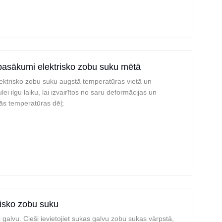
pasākumi elektrisko zobu suku mētā
lektrisko zobu suku augstā temperatūras vietā un
lei ilgu laiku, lai izvairītos no saru deformācijas un
ās temperatūras dēļ;
trisko zobu suku
 galvu. Cieši ievietojiet sukas galvu zobu sukas vārpstā,