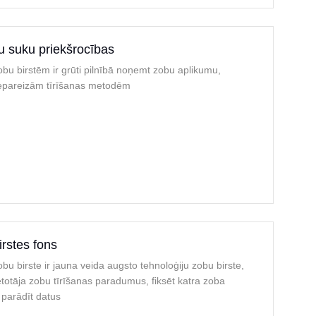
u suku priekšrocības
bu birstēm ir grūti pilnībā noņemt zobu aplikumu,
epareizām tīrīšanas metodēm
rstes fons
obu birste ir jauna veida augsto tehnoloģiju zobu birste,
ietotāja zobu tīrīšanas paradumus, fiksēt katra zoba
ī parādīt datus