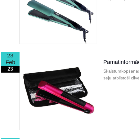
23
Pamatinformāci
Feb
23
Skaistumkopšanas 
seju atbilstoši ci