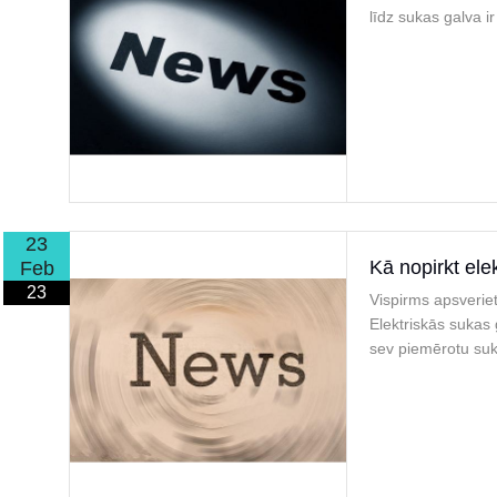
līdz sukas galva i
23
Kā nopirkt ele
Feb
23
Vispirms apsveriet
Elektriskās sukas 
sev piemērotu suka