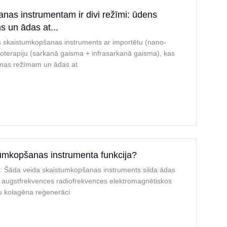
nas instrumentam ir divi režīmi: ūdens
 un ādas at...
šs skaistumkopšanas instruments ar importētu (nano-
toterapiju (sarkanā gaisma + infrasarkanā gaisma), kas
smas režīmam un ādas at
tumkopšanas instrumenta funkcija?
: Šāda veida skaistumkopšanas instruments silda ādas
 augstfrekvences radiofrekvences elektromagnētiskos
ētu kolagēna reģenerāci