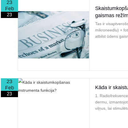
23
Skaistumkopša
Feb
23
gaismas režīms
Tas ir visaptvero
mikroneedlu) + fo
atbilst ūdens gai
23
Kāda ir skais
Feb
23
1. Radiofrekvence
dermu, izmantojot
viļņus, lai stimul