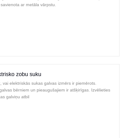
r savienota ar metāla vārpstu.
ktrisko zobu suku
, vai elektriskās sukas galvas izmērs ir piemērots.
galvas bērniem un pieaugušajiem ir atšķirīgas. Izvēlieties
s galviņu atbil