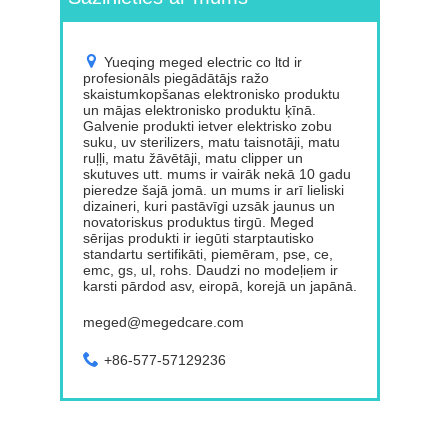
Yueqing meged electric co ltd ir
profesionāls piegādātājs ražo
skaistumkopšanas elektronisko produktu
un mājas elektronisko produktu ķīnā.
Galvenie produkti ietver elektrisko zobu
suku, uv sterilizers, matu taisnotāji, matu
ruļļi, matu žāvētāji, matu clipper un
skutuves utt. mums ir vairāk nekā 10 gadu
pieredze šajā jomā. un mums ir arī lieliski
dizaineri, kuri pastāvīgi uzsāk jaunus un
novatoriskus produktus tirgū. Meged
sērijas produkti ir iegūti starptautisko
standartu sertifikāti, piemēram, pse, ce,
emc, gs, ul, rohs. Daudzi no modeļiem ir
karsti pārdod asv, eiropā, korejā un japānā.
meged@megedcare.com
+86-577-57129236