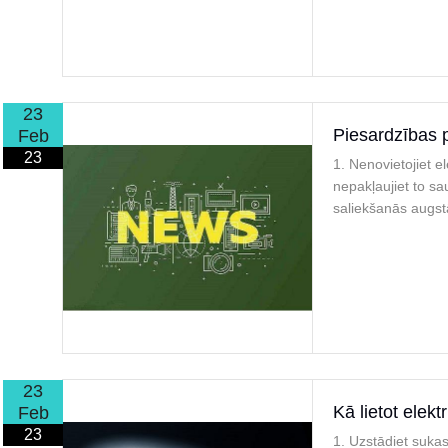
23
Piesardzības 
Feb
23
1. Nenovietojiet e
nepakļaujiet to sau
saliekšanās augst
23
Kā lietot elek
Feb
23
1. Uzstādiet sukas