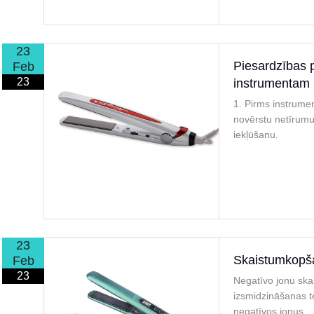
23
Piesardzības 
Feb
23
instrumentam
1. Pirms instrumen
novērstu netīrumu
iekļūšanu.
23
Skaistumkopša
Feb
23
Negatīvo jonu ska
izsmidzināšanas te
negatīvos jonus.